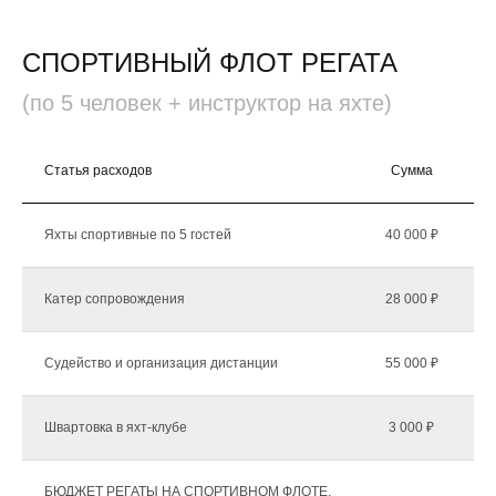
СПОРТИВНЫЙ ФЛОТ РЕГАТА
(по 5 человек + инструктор на яхте)
Статья расходов
Сумма
К
Яхты спортивные по 5 гостей
40 000 ₽
Катер сопровождения
28 000 ₽
Судейство и организация дистанции
55 000 ₽
Швартовка в яхт-клубе
3 000 ₽
БЮДЖЕТ РЕГАТЫ НА СПОРТИВНОМ ФЛОТЕ,