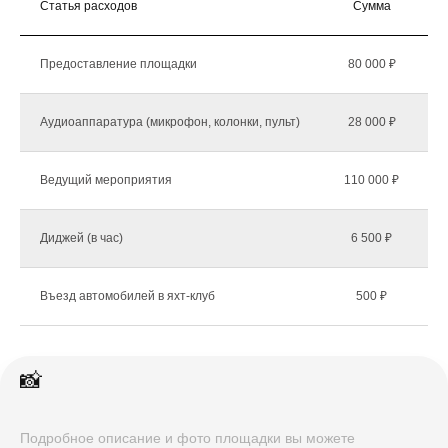
Статья расходов
Сумма
К
Предоставление площадки
80 000 ₽
Аудиоаппаратура (микрофон, колонки, пульт)
28 000 ₽
Ведущий мероприятия
110 000 ₽
Диджей (в час)
6 500 ₽
Въезд автомобилей в яхт-клуб
500 ₽
📸
Подробное описание и фото площадки вы можете