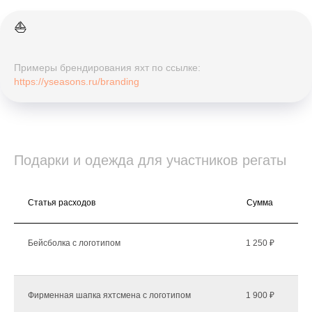
⛵️
Примеры брендирования яхт по ссылке:
https://yseasons.ru/branding
Подарки и одежда для участников регаты
Статья расходов
Сумма
К
Бейсболка с логотипом
1 250 ₽
Фирменная шапка яхтсмена с логотипом
1 900 ₽