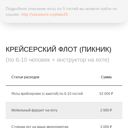
Подробное описание яхты по 5 гостей вы можете найти по
ссылке:
http://yseasons.ru/platu25
КРЕЙСЕРСКИЙ ФЛОТ (ПИКНИК)
(по 6-10 человек + инструктор на яхте)
Статья расходов
Сумма
К
Яхты крейсерские (с каютой) по 6-10 гостей
52 000 ₽
Мобильный фуршет на яхту
2 000 ₽
Стоянка яхт на ваше мероприятие
3 000 ₽