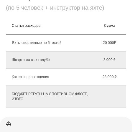
(по 5 человек + инструктор на яхте)
Статья расходов
Сумма
К
Яхты спортивные по 5 гостей
20 000₽
Швартовка в яхт-клубе
3 000 ₽
Катер сопровождения
28 000 ₽
БЮДЖЕТ РЕГАТЫ НА СПОРТИВНОМ ФЛОТЕ,
ИТОГО
⛵️