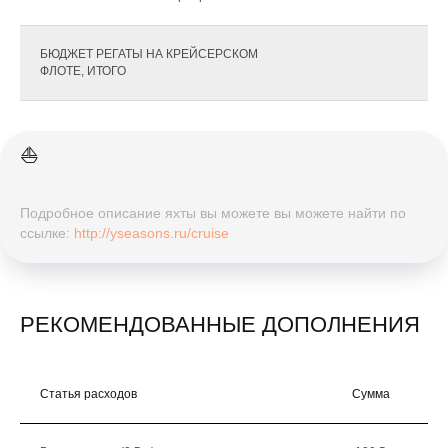
БЮДЖЕТ РЕГАТЫ НА КРЕЙСЕРСКОМ
ФЛОТЕ, ИТОГО
⛵️
Подробное описание яхты вы можете вы можете найти по
ссылке:
http://yseasons.ru/cruise
РЕКОМЕНДОВАННЫЕ ДОПОЛНЕНИЯ
Статья расходов
Сумма
К