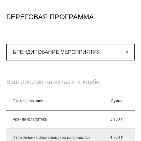
БЕРЕГОВАЯ ПРОГРАММА
Ваш логотип на яхтах и в клубе
Статья расходов
Сумма
К
Аренда флагштока
1 900 ₽
Изготовление флага-виндера на флагшток
4 700 ₽