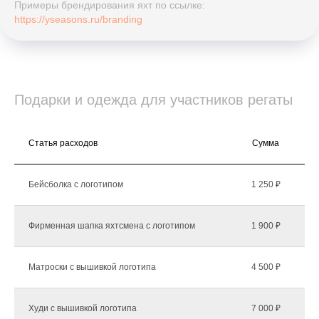
Примеры брендирования яхт по ссылке:
https://yseasons.ru/branding
Подарки и одежда для участников регаты
Статья расходов
Сумма
К
Бейсболка с логотипом
1 250 ₽
Фирменная шапка яхтсмена с логотипом
1 900 ₽
Матроски с вышивкой логотипа
4 500 ₽
Худи с вышивкой логотипа
7 000 ₽