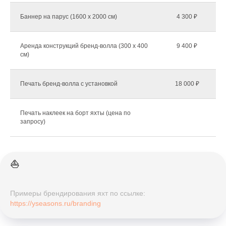
Баннер на парус (1600 х 2000 см)
4 300 ₽
Аренда конструкций бренд-волла (300 х 400
9 400 ₽
см)
Печать бренд-волла с установкой
18 000 ₽
Печать наклеек на борт яхты (цена по
запросу)
⛵️
Примеры брендирования яхт по ссылке:
https://yseasons.ru/branding