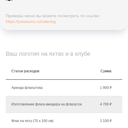
Примеры меню вы можете посмотреть по ссылке:
https://yseasons.ru/catering
Ваш логотип на яхтах и в клубе
Статья расходов
Сумма
К
Аренда флагштока
1 900 ₽
Изготовление флага-виндера на флагшток
4 700 ₽
Флаг на яхту (70 х 100 см)
2 100 ₽