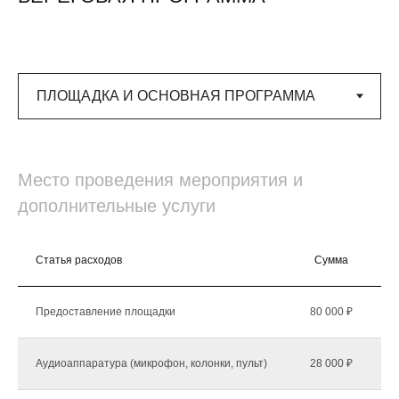
Место проведения мероприятия и
дополнительные услуги
Статья расходов
Сумма
К
Предоставление площадки
80 000 ₽
Аудиоаппаратура (микрофон, колонки, пульт)
28 000 ₽