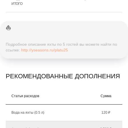
ИТОГО
⛵️
Подробное описание яхты по 5 гостей вы можете найти по
ссылке:
http://yseasons.ru/platu25
РЕКОМЕНДОВАННЫЕ ДОПОЛНЕНИЯ
Статья расходов
Сумма
К
Вода на яхты (0.5 л)
120 ₽