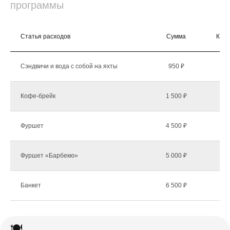
программы
Статья расходов
Сумма
Коли
Сэндвичи и вода с собой на яхты
950 ₽
Кофе-брейк
1 500 ₽
Фуршет
4 500 ₽
Фуршет «Барбекю»
5 000 ₽
Банкет
6 500 ₽
🍽️