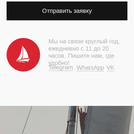
+7 921 900-36-14
info@yseasons.ru
Набережная Мартынова, 92к3
©2013-2026 «Яхтенные Сезоны»
Политика конфиденциальности