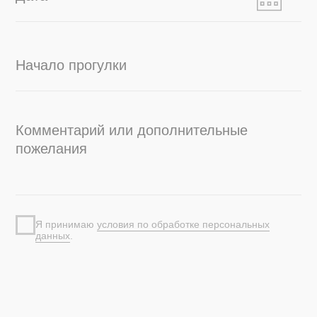
ДЕЯТЕЛЬНОСТЬ
Яхты и катера
Корпоративным клиентам
Обучение яхтингу
Подарочные сертификаты
КОМПАНИЯ
Фирменный магазин
Event-агентство
О нас / Сотрудничество
Контакты
КОНТАКТЫ