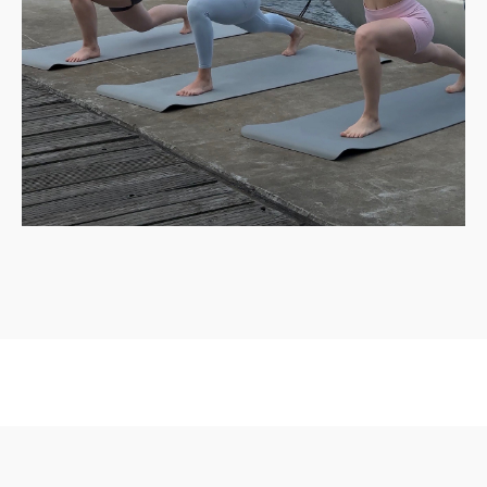
Я принимаю
условия по обработке персональных
данных
.
Отправить заявку
Мы на связи круглый год,
ежедневно с 11 до 20
часов. Пишите нам, где
удобно!
Telegram
WhatsApp
VK