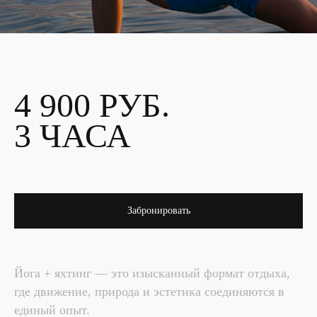
Перейти в магазин
4 900 РУБ.
Telegram
WhatsApp
VK
3 ЧАСА
Забронировать
Йога + яхтинг — это изысканный формат отдыха,
где движение, природа и эстетика соединяются в
единый опыт.